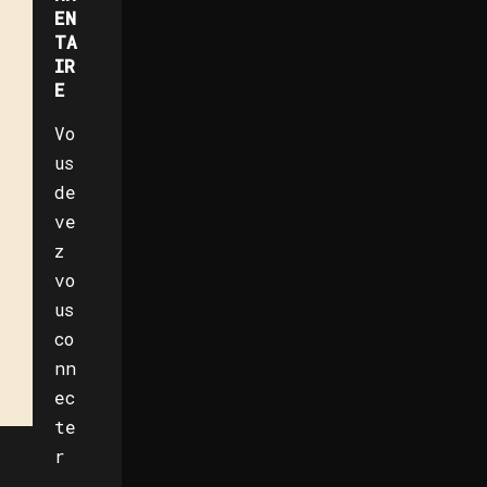
EN
TA
IR
E
Vo
us
de
ve
z
vo
us
co
nn
ec
te
r