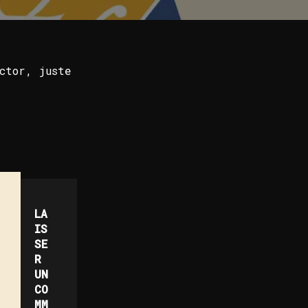
ctor, juste
LA
IS
SE
R
UN
CO
MM