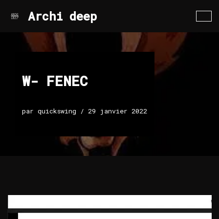
Archi deep
Aller
au
contenu
W- FENEC
par
quickswing
29 janvier 2022